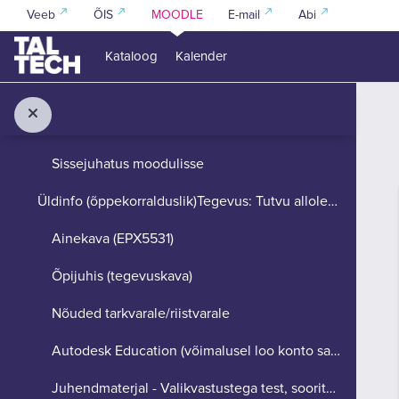
Jäta vahele peasisuni
Veeb
ÕIS
MOODLE
E-mail
Abi
Õppemoodulid
Ahenda
Kataloog
Kalender
01 - Sissejuhatus
Ahenda
Sissejuhatus kursusesse
Sissejuhatus moodulisse
Üldinfo (õppekorralduslik)Tegevus: Tutvu allolevat...
Ainekava (EPX5531)
Õpijuhis (tegevuskava)
Nõuded tarkvarale/riistvarale
Autodesk Education (võimalusel loo konto sama e-postiga, mis ka Moodle konto)
Juhendmaterjal - Valikvastustega test, sooritamise juhend