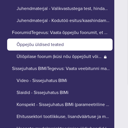
Juhendmaterjal - Valikvastustega test, hindamisjuhend
Juhendmaterjal - Kodutöö esitus/kaashindamine
FoorumidTegevus: Vaata õppejõu foorumit, et olla k...
Õppejõu üldised teated
Üliõpilase foorum (küsi nõu õppejõult või teistelt osalejatelt)
Sissejuhatus BIMiTegevus: Vaata veebitunni materja...
Video - Sissejuhatus BIMi
Slaidid - Sissejuhatus BIMi
Konspekt - Sissejuhatus BIMi (parameetriline modelleerimine, koostalitlus, rollid)
Ehitussektori tootlikkuse, lisandväärtuse ja majandusmõju analüüs (2018)