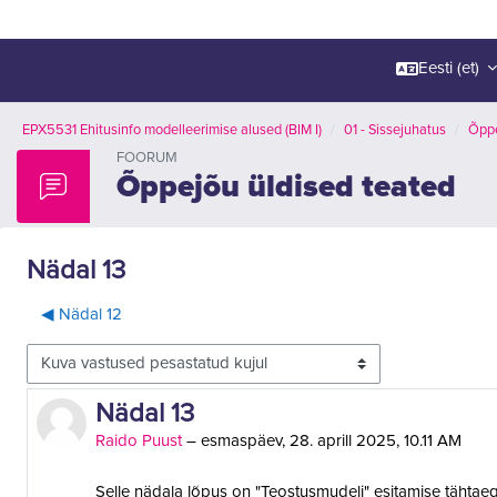
Eesti ‎(et)‎
EPX5531 Ehitusinfo modelleerimise alused (BIM I)
01 - Sissejuhatus
Õppe
FOORUM
Õppejõu üldised teated
Nädal 13
◀︎ Nädal 12
Kuvamisrežiim
Vastuste arv 0
Nädal 13
Raido Puust
–
esmaspäev, 28. aprill 2025, 10.11 AM
Selle nädala lõpus on "Teostusmudeli" esitamise tähtaeg