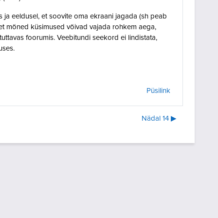
s ja eeldusel, et soovite oma ekraani jagada (sh peab
, et mõned küsimused võivad vajada rohkem aega,
uttavas foorumis. Veebitundi seekord ei lindistata,
tuses.
Püsilink
Nädal 14 ▶︎