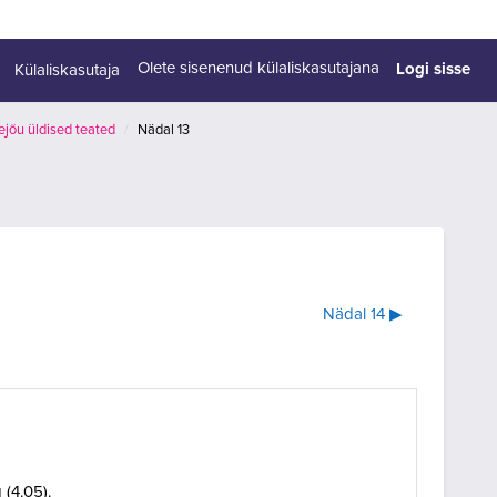
Logi sisse
Olete sisenenud külaliskasutajana
Külaliskasutaja
jõu üldised teated
Nädal 13
Nädal 14 ▶︎
 (4.05).