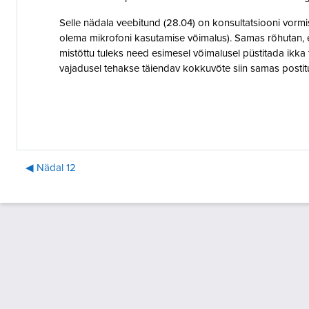
Selle nädala veebitund (28.04) on konsultatsiooni vormi
olema mikrofoni kasutamise võimalus). Samas rõhutan
mistõttu tuleks need esimesel võimalusel püstitada ikka t
vajadusel tehakse täiendav kokkuvõte siin samas posti
◀︎ Nädal 12