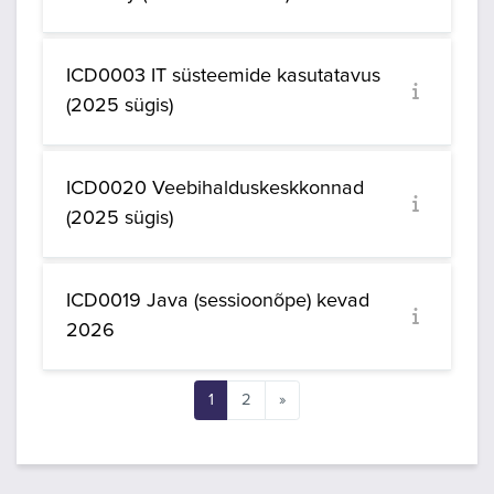
ICD0003 IT süsteemide kasutatavus
(2025 sügis)
ICD0020 Veebihalduskeskkonnad
(2025 sügis)
ICD0019 Java (sessioonõpe) kevad
2026
Lehekülg 1
Lehekülg 2
Järgmine lehekülg
1
2
»