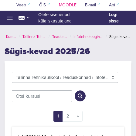
Jäta vahele peasisuni
Veeb
ÕIS
MOODLE
E-mail
Abi
Logi
Olete sisenenud
sisse
külaliskasutajana
Küljepaneel
Kursused
Tallinna Tehnikaülikool
Teaduskonnad
Infotehnoloogia teaduskond
Sügis-kevad 2025/26
Sügis-kevad 2025/26
Kursuste kategooriad
Otsi kursusi
Otsi kursusi
Lehekülg 1
Lehekülg 2
Järgmine lehekülg
1
2
»