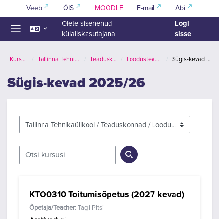
Jäta vahele peasisuni
Veeb
ÕIS
MOODLE
E-mail
Abi
Logi
Olete sisenenud
sisse
külaliskasutajana
Küljepaneel
Kursused
Tallinna Tehnikaülikool
Teaduskonnad
Loodusteaduskond
Sügis-kevad 2025/26
Sügis-kevad 2025/26
Kursuste kategooriad
Otsi kursusi
Otsi kursusi
KTO0310 Toitumisõpetus (2027 kevad)
Õpetaja/Teacher:
Tagli Pitsi