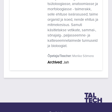
tsütoloogiasse, anatoomiasse ja
morfoloogiasse - taimerakk,
selle ehituse iseärasused; taime
organid ja koed, nende ehitus ja
mitmekesisus. Samuti
käsitletakse vetikate, sammal-,
sõnajalg-, paljasseemne- ja
katteseemnetaimede tunnuseid
ja bioloogiat.
Õpetaja/Teacher:
Merike Sõmera
Archived
:
Jah