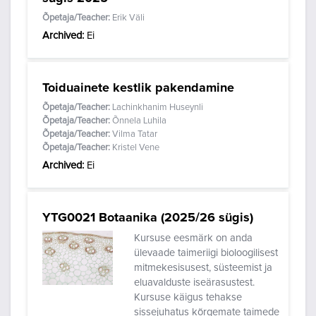
Õpetaja/Teacher:
Erik Väli
Archived
:
Ei
Toiduainete kestlik pakendamine
Õpetaja/Teacher:
Lachinkhanim Huseynli
Õpetaja/Teacher:
Õnnela Luhila
Õpetaja/Teacher:
Vilma Tatar
Õpetaja/Teacher:
Kristel Vene
Archived
:
Ei
YTG0021 Botaanika (2025/26 sügis)
Kursuse eesmärk on anda
ülevaade taimeriigi bioloogilisest
mitmekesisusest, süsteemist ja
eluavalduste iseärasustest.
Kursuse käigus tehakse
sissejuhatus kõrgemate taimede