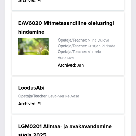
Archived
:
Ei
EAV6020 Mitmetasandiline olelusringi
hindamine
Õpetaja/Teacher:
Niina Dulova
Õpetaja/Teacher:
Kristjan Piirimäe
Õpetaja/Teacher:
Viktoria
Voronova
Archived
:
Jah
LoodusAbi
Õpetaja/Teacher:
Eeva-Merike Aasa
Archived
:
Ei
LGM0201 Allmaa- ja avakavandamine
sügis 2025