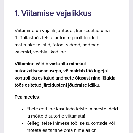
1. Viitamise vajalikkus
Viitamine on vajalik juhtudel
,
kui kasutad oma
üliõpilastöös teiste autorite poolt loodud
materjale: tekstid, fotod, videod, andmed,
valemid, veebiallikad jne.
Viitamine väldib vastuollu minekut
autorikaitseseadusega, võimaldab töö lugejal
kontrollida esitatud andmete õigsust ning jälgida
töös esitatud järeldusteni jõudmise käiku.
Pea meeles:
Ei ole eetiline kasutada teiste inimeste ideid
ja mõtteid autorile viitamata!
Kellegi teise inimese töö, seisukohtade või
mõtete esitamine oma nime all on