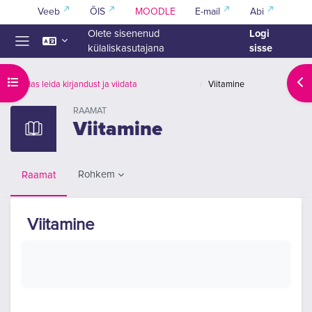
Jäta vahele peasisuni
Veeb
ÕIS
MOODLE
E-mail
Abi
Logi
Olete sisenenud
sisse
külaliskasutajana
Küljepaneel
Ava kursuse sisukord
Ava
Kuidas leida kirjandust ja viidata
Viitamine
RAAMAT
Viitamine
Rohkem
Raamat
Viitamine
Lõpetamise nõuded