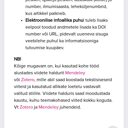
number, ilmumisaasta, leheküljenumbrid,
kus artikkel paikneb.
Elektroonilise infoallika puhu
l tuleb lisaks
eelpool toodud andmetele lisada ka DOI
number või URL, pidevalt uueneva sisuga
veebilehe puhul ka informatsiooniga
tutvumise kuupäev.
NB!
Kõige mugavam on, kui kasutad kohe tööd
alustades viidete haldurit
Mendeley
või
Zotero
, mille abil saad koostada tekstisiseseid
viiteid ja kasutatud allikate loetelu vastavalt
valitud stiilile. Viidete halduris saad moodustada
kaustu, kuhu teemakohased viited kokku koguda.
Vt
Zotero
ja
Mendeley
juhendeid.