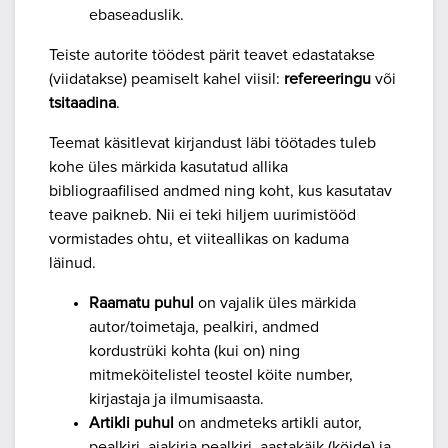
ebaseaduslik.
Teiste autorite töödest pärit teavet edastatakse
(viidatakse) peamiselt kahel viisil:
refereeringu
või
tsitaadina
.
Teemat käsitlevat kirjandust läbi töötades tuleb
kohe üles märkida kasutatud allika
bibliograafilised andmed ning koht, kus kasutatav
teave paikneb. Nii ei teki hiljem uurimistööd
vormistades ohtu, et viiteallikas on kaduma
läinud.
Raamatu puhul
on vajalik üles märkida
autor/toimetaja, pealkiri, andmed
kordustrüki kohta (kui on) ning
mitmeköitelistel teostel köite number,
kirjastaja ja ilmumisaasta.
Artikli puhul
on andmeteks artikli autor,
pealkiri, ajakirja pealkiri, aastakäik (köide) ja