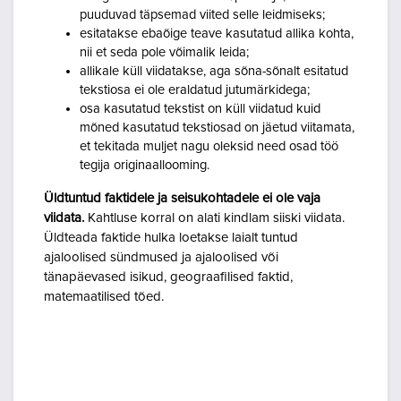
puuduvad täpsemad viited selle leidmiseks;
esitatakse ebaõige teave kasutatud allika kohta,
nii et seda pole võimalik leida;
allikale küll viidatakse, aga sõna-sõnalt esitatud
tekstiosa ei ole eraldatud jutumärkidega;
osa kasutatud tekstist on küll viidatud kuid
mõned kasutatud tekstiosad on jäetud viitamata,
et tekitada muljet nagu oleksid need osad töö
tegija originaallooming.
Üldtuntud faktidele ja seisukohtadele ei ole vaja
viidata.
Kahtluse korral on alati kindlam siiski viidata.
Üldteada faktide hulka loetakse laialt tuntud
ajaloolised sündmused ja ajaloolised või
tänapäevased isikud, geograafilised faktid,
matemaatilised tõed.