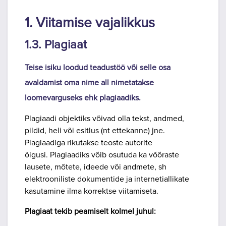
1. Viitamise vajalikkus
1.3. Plagiaat
Teise isiku loodud teadustöö või selle osa
avaldamist oma nime all nimetatakse
loomevarguseks ehk plagiaadiks.
Plagiaadi objektiks võivad olla tekst, andmed,
pildid, heli või esitlus (nt ettekanne) jne.
Plagiaadiga rikutakse teoste autorite
õigusi.
Plagiaadiks võib osutuda ka võõraste
lausete, mõtete, ideede või andmete, sh
elektrooniliste dokumentide ja internetiallikate
kasutamine ilma korrektse viitamiseta.
Plagiaat tekib peamiselt kolmel juhul: