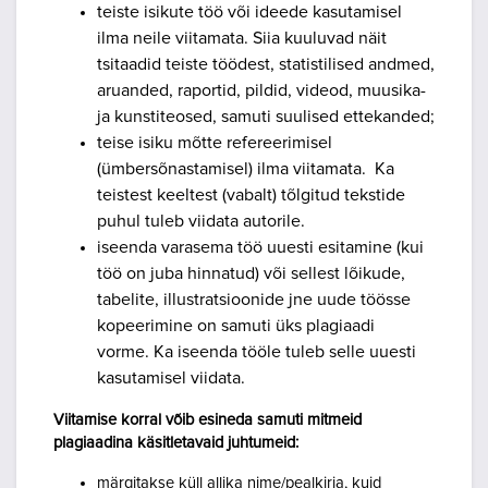
teiste isikute töö või ideede kasutamisel
ilma neile viitamata. Siia kuuluvad näit
tsitaadid teiste töödest, statistilised andmed,
aruanded, raportid, pildid, videod, muusika-
ja kunstiteosed, samuti suulised ettekanded;
teise isiku mõtte refereerimisel
(ümbersõnastamisel) ilma viitamata. Ka
teistest keeltest (vabalt) tõlgitud tekstide
puhul tuleb viidata autorile.
iseenda varasema töö uuesti esitamine (kui
töö on juba hinnatud) või sellest lõikude,
tabelite, illustratsioonide jne uude töösse
kopeerimine on samuti üks plagiaadi
vorme. Ka iseenda tööle tuleb selle uuesti
kasutamisel viidata.
Viitamise korral võib esineda samuti mitmeid
plagiaadina käsitletavaid juhtumeid:
märgitakse küll allika nime/pealkirja, kuid