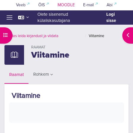
Jäta vahele peasisuni
Veeb
ÕIS
MOODLE
E-mail
Abi
Logi
Olete sisenenud
sisse
külaliskasutajana
Küljepaneel
Ava kursuse sisukord
Ava
Kuidas leida kirjandust ja viidata
Viitamine
RAAMAT
Viitamine
Rohkem
Raamat
Viitamine
Lõpetamise nõuded