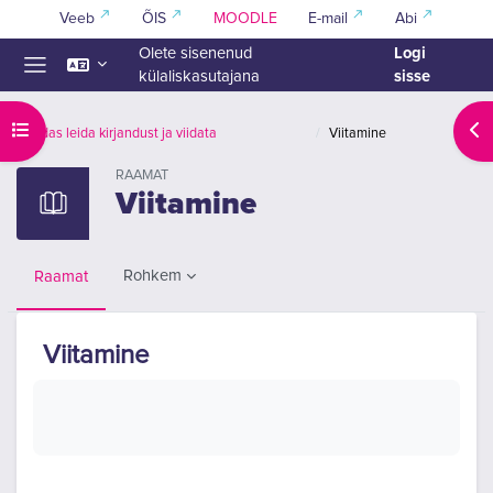
Jäta vahele peasisuni
Veeb
ÕIS
MOODLE
E-mail
Abi
Logi
Olete sisenenud
sisse
külaliskasutajana
Küljepaneel
Ava kursuse sisukord
Ava
Kuidas leida kirjandust ja viidata
Viitamine
RAAMAT
Viitamine
Rohkem
Raamat
Viitamine
Lõpetamise nõuded