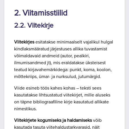
2. Viitamisstiilid
2.2. Viitekirje
Viitekirjes
esitatakse minimaalselt vajalikul hulgal
kindlaksmääratud järjestuses allika tuvastamist
võimaldavaid andmeid (autor, pealkiri,
ilmumisandmed jt), mis eraldatakse üksteisest
teatud kirjavahemärkidega: punkt, koma, koolon,
mõttekriips, ümar- ja nurksulud, jutumärgid.
Viide esineb töös kahes kohas – teksti sees
kasutatakse lihtsustatud viitekirjet, mille aluseks
on täpne bibliograafiline kirje kasutatud allikate
nimestikus.
Viitekirjete kogumiseks ja haldamiseks
võib
kasutada tasuta viitehaldustarkvarasid, näit