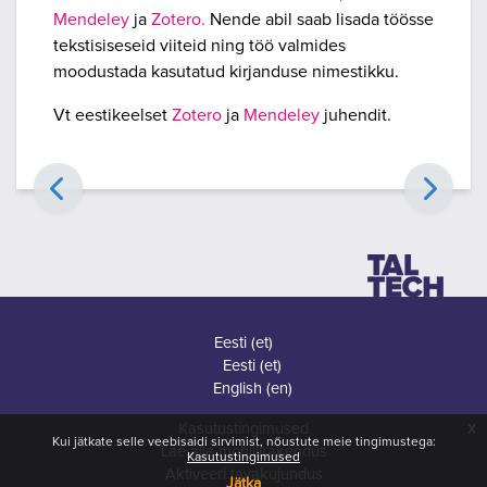
Mendeley
ja
Zotero.
Nende abil saab lisada töösse
tekstisiseseid viiteid ning töö valmides
moodustada kasutatud kirjanduse nimestikku.
Vt eestikeelset
Zotero
ja
Mendeley
juhendit.
Eesti ‎(et)‎
Eesti ‎(et)‎
English ‎(en)‎
x
Kasutustingimused
Kui jätkate selle veebisaidi sirvimist, nõustute meie tingimustega:
Lae alla mobiilirakendus
Kasutustingimused
Aktiveeri tavakujundus
Jätka