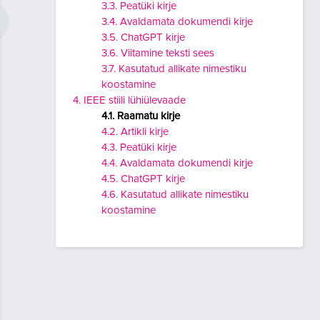
3.3. Peatüki kirje
3.4. Avaldamata dokumendi kirje
3.5. ChatGPT kirje
3.6. Viitamine teksti sees
3.7. Kasutatud allikate nimestiku
koostamine
4. IEEE stiili lühiülevaade
4.1. Raamatu kirje
4.2. Artikli kirje
4.3. Peatüki kirje
4.4. Avaldamata dokumendi kirje
4.5. ChatGPT kirje
4.6. Kasutatud allikate nimestiku
koostamine