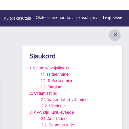
Logi sisse
Olete sisenenud külaliskasutajana
Külaliskasutaja
Plokid
Jäta vahele Sisukord
Sisukord
1. Viitamise vajalikkus
1.1. Tsiteerimine
1.2. Refereerimine
1.3. Plagiaat
2. Viitamisstiilid
2.1. Vahendatud viitamine
2.2. Viitekirje
3. APA stiili lühiülevaade
3.1. Artikli kirje
3.2. Raamatu kirje