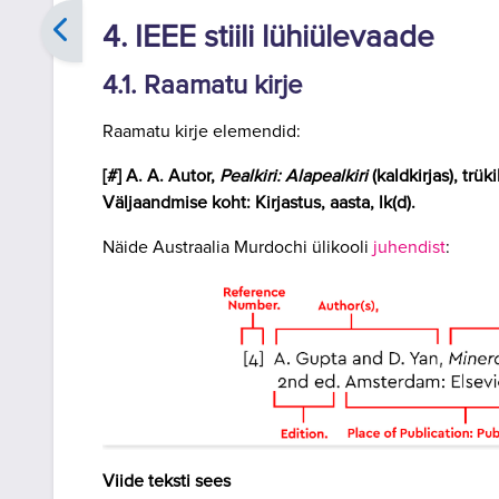
4. IEEE stiili lühiülevaade
4.1. Raamatu kirje
Raamatu kirje elemendid:
[#] A. A. Autor,
Pealkiri: Alapealkiri
(kaldkirjas), trük
Väljaandmise koht: Kirjastus, aasta, lk(d).
Näide Austraalia Murdochi ülikooli
juhendist
:
Viide teksti sees