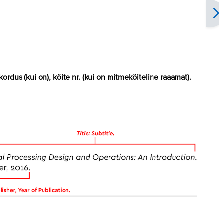
ikordus (kui on), köite nr. (kui on mitmeköiteline raaamat).