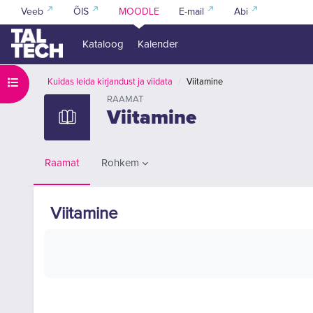
Jäta vahele peasisuni
Veeb
ÕIS
MOODLE
E-mail
Abi
Kataloog
Kalender
Ava kursuse sisukord
Kuidas leida kirjandust ja viidata
Viitamine
RAAMAT
Viitamine
Rohkem
Raamat
Viitamine
Lõpetamise nõuded