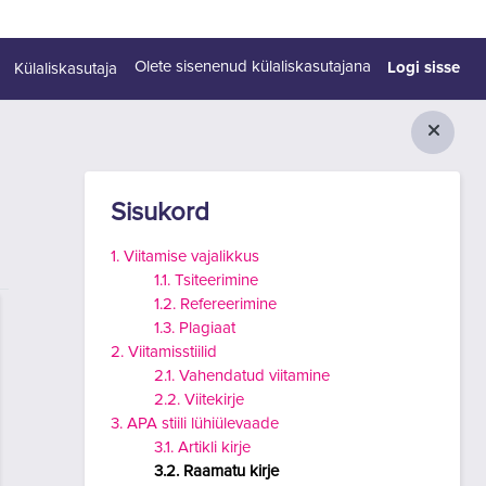
Logi sisse
Olete sisenenud külaliskasutajana
Külaliskasutaja
Plokid
Jäta vahele Sisukord
Sisukord
1. Viitamise vajalikkus
1.1. Tsiteerimine
1.2. Refereerimine
1.3. Plagiaat
2. Viitamisstiilid
2.1. Vahendatud viitamine
2.2. Viitekirje
3. APA stiili lühiülevaade
3.1. Artikli kirje
3.2. Raamatu kirje