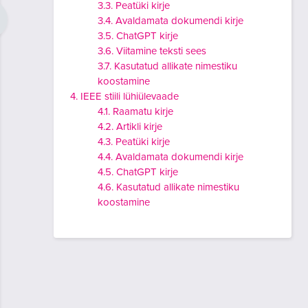
3.3. Peatüki kirje
3.4. Avaldamata dokumendi kirje
3.5. ChatGPT kirje
3.6. Viitamine teksti sees
3.7. Kasutatud allikate nimestiku
koostamine
4. IEEE stiili lühiülevaade
4.1. Raamatu kirje
4.2. Artikli kirje
4.3. Peatüki kirje
4.4. Avaldamata dokumendi kirje
4.5. ChatGPT kirje
4.6. Kasutatud allikate nimestiku
koostamine