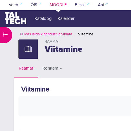
Jäta vahele peasisuni
Veeb
ÕIS
MOODLE
E-mail
Abi
Kataloog
Kalender
Ava kursuse sisukord
Kuidas leida kirjandust ja viidata
Viitamine
RAAMAT
Viitamine
Rohkem
Raamat
Viitamine
Lõpetamise nõuded