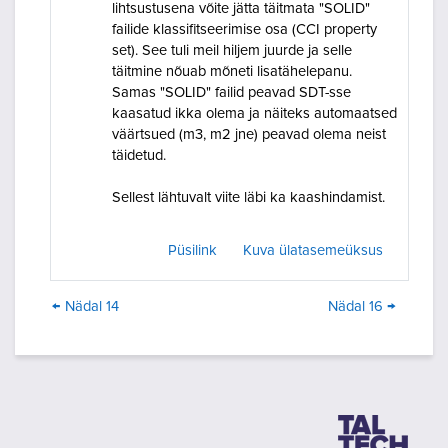
lihtsustusena võite jätta täitmata "SOLID"
failide klassifitseerimise osa (CCI property
set). See tuli meil hiljem juurde ja selle
täitmine nõuab mõneti lisatähelepanu.
Samas "SOLID" failid peavad SDT-sse
kaasatud ikka olema ja näiteks automaatsed
väärtsued (m3, m2 jne) peavad olema neist
täidetud.
Sellest lähtuvalt viite läbi ka kaashindamist.
Püsilink
Kuva ülatasemeüksus
← Nädal 14
Nädal 16 →