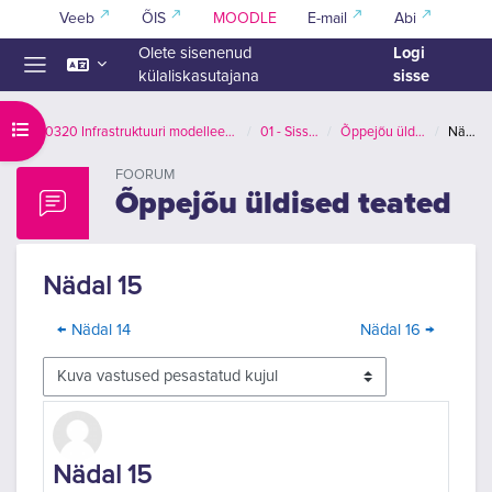
Jäta vahele peasisuni
Veeb
ÕIS
MOODLE
E-mail
Abi
Logi
Olete sisenenud
sisse
külaliskasutajana
Küljepaneel
Ava kursuse sisukord
ETT0320 Infrastruktuuri modelleerimise (InfraBIM) alused
01 - Sissejuhatus
Õppejõu üldised teated
Nädal 15
FOORUM
Õppejõu üldised teated
Nädal 15
← Nädal 14
Nädal 16 →
Kuvamisrežiim
Vastuste arv 1
Nädal 15