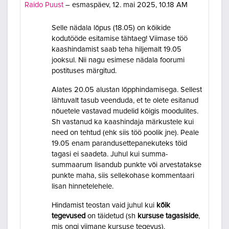
Raido Puust
–
esmaspäev, 12. mai 2025, 10.18 AM
Selle nädala lõpus (18.05) on kõikide
kodutööde esitamise tähtaeg! Viimase töö
kaashindamist saab teha hiljemalt 19.05
jooksul. Nii nagu esimese nädala foorumi
postituses märgitud.
Alates 20.05 alustan lõpphindamisega. Sellest
lähtuvalt tasub veenduda, et te olete esitanud
nõuetele vastavad mudelid kõigis moodulites.
Sh vastanud ka kaashindaja märkustele kui
need on tehtud (ehk siis töö poolik jne). Peale
19.05 enam parandusettepanekuteks töid
tagasi ei saadeta. Juhul kui summa-
summaarum lisandub punkte või arvestatakse
punkte maha, siis sellekohase kommentaari
lisan hinnetelehele.
Hindamist teostan vaid juhul kui
kõik
tegevused
on täidetud (sh
kursuse tagasiside
,
mis ongi viimane kursuse tegevus).