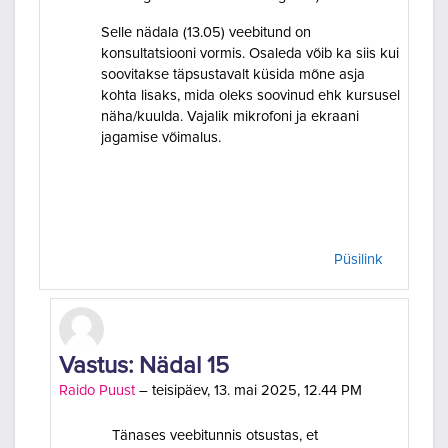
Selle nädala (13.05) veebitund on
konsultatsiooni vormis. Osaleda võib ka siis kui
soovitakse täpsustavalt küsida mõne asja
kohta lisaks, mida oleks soovinud ehk kursusel
näha/kuulda. Vajalik mikrofoni ja ekraani
jagamise võimalus.
Püsilink
Vastuses Raido Puust
Vastus: Nädal 15
Raido Puust
–
teisipäev, 13. mai 2025, 12.44 PM
Tänases veebitunnis otsustas, et