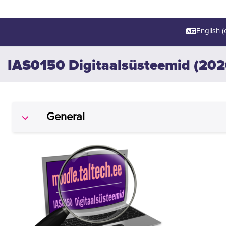
English ‎(e
IAS0150 Digitaalsüsteemid (202
Section outline
General
Collapse