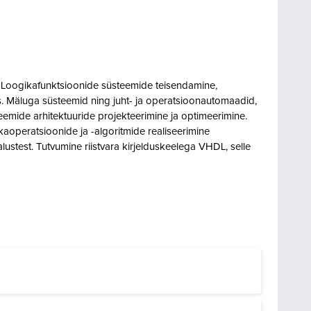
. Loogikafunktsioonide süsteemide teisendamine,
s. Mäluga süsteemid ning juht- ja operatsioonautomaadid,
eemide arhitektuuride projekteerimine ja optimeerimine.
kaoperatsioonide ja -algoritmide realiseerimine
ustest. Tutvumine riistvara kirjelduskeelega VHDL, selle