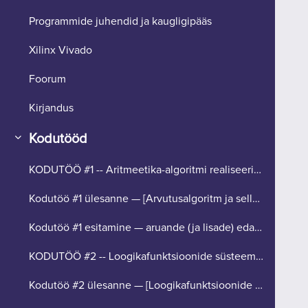
Programmide juhendid ja kaugligipääs
Xilinx Vivado
Foorum
Kirjandus
Kodutööd
Collapse
KODUTÖÖ #1 -- Aritmeetika-algoritmi realiseerimine (tähtaeg 26. aprill).
Kodutöö #1 ülesanne — [Arvutusalgoritm ja selle modelleerimine]
Kodutöö #1 esitamine — aruande (ja lisade) edastamine hindamiseks [upload]
KODUTÖÖ #2 -- Loogikafunktsioonide süsteemi realiseerimine (tähtaeg 24. mai).
Kodutöö #2 ülesanne — [Loogikafunktsioonide süsteem]