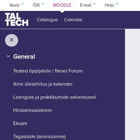
Skip to main content
Veeb
ÕIS
MOODLE
E-mail
Help
Catalogue
Calendar
General
Collapse
Teated õppijatele / News Forum
Aine ülesehitus ja kalender
Loengute ja praktikumide salvestused
Hindamissüsteem
Eksam
Tagasiside (anonüümne)