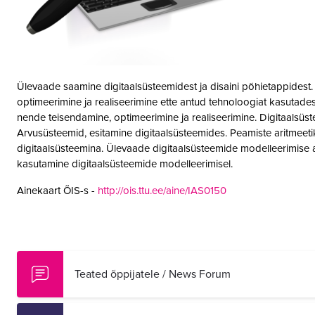
Ülevaade saamine digitaalsüsteemidest ja disaini põhietappidest
optimeerimine ja realiseerimine ette antud tehnoloogiat kasutade
nende teisendamine, optimeerimine ja realiseerimine. Digitaalsüst
Arvusüsteemid, esitamine digitaalsüsteemides. Peamiste aritmeeti
digitaalsüsteemina. Ülevaade digitaalsüsteemide modelleerimise al
kasutamine digitaalsüsteemide modelleerimisel.
Ainekaart ÕIS-s -
http://ois.ttu.ee/aine/IAS0150
Teated õppijatele / News Forum